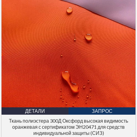
ДЕТАЛИ
ЗАПРОС
Ткань полиэстера 300Д Оксфорд высокая видимость
оранжевая с сертификатом ЭН20471 для средств
индивидуальной защиты (СИЗ)