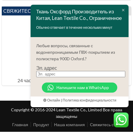
СВЯЖИТЕСЬ С НАМИ
Ткань Оксфорд Производитель из
Китая, Lean Textile Co., Ограниченное
Обычно отвечает в течение нескольких минут
Любые вопросы, связанные с
водонепроницаемым ПВХ-покрытием из
полиэстера 900D Oxford.?
Вопросов?
86.15051486055
Эл. адрес
order@china-fabrics.net
24 часов каждый день 7 дней каждую неделю
Напишите нам в WhatsApp
🟢 Онлайн | Политика конфиденциальности
Copyright © 2016-2024 Lean Textile Co., Limited Все права
защищены
Главная
Продукт
Наша компания
Свяжитесь с нами