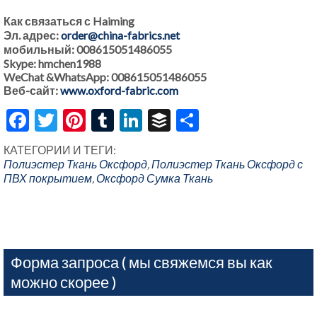
Как связаться с Haiming
Эл. адрес:
order@china-fabrics.net
мобильный: 008615051486055
Skype: hmchen1988
WeChat &WhatsApp: 008615051486055
Веб-сайт:
www.oxford-fabric.com
facebook
щебет
Google+
доля
Facebook
Twitter
Pinterest
Tumblr
LinkedIn
Buffer
Share
КАТЕГОРИИ И ТЕГИ:
Полиэстер Ткань Оксфорд
,
Полиэстер Ткань Оксфорд с
ПВХ покрытием
,
Оксфорд Сумка Ткань
Форма запроса ( мы свяжемся вы как
можно скорее )