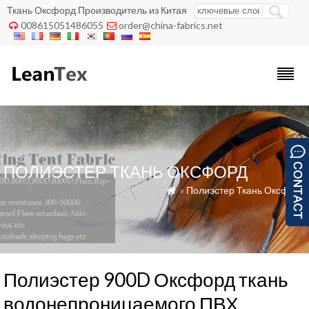
Ткань Оксфорд Производитель из Китая
008615051486055
order@china-fabrics.net


ПОЛИЭСТЕР ТКАНЬ ОКСФОРД
»
Полиэстер Ткань Оксфорд

Полиэстер 900D Оксфорд ткань
водонепроницаемого ПВХ