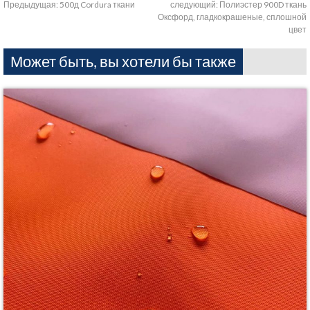
Предыдущая:
500д Cordura ткани
следующий:
Полиэстер 900D ткань
Оксфорд, гладкокрашеные, сплошной
цвет
Может быть, вы хотели бы также