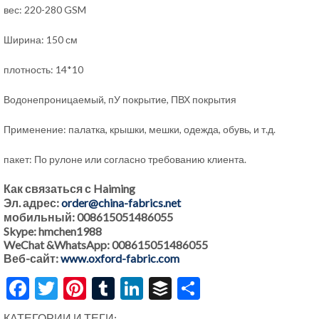
вес: 220-280 GSM
Ширина: 150 см
плотность: 14*10
Водонепроницаемый, пУ покрытие, ПВХ покрытия
Применение: палатка, крышки, мешки, одежда, обувь, и т.д.
пакет: По рулоне или согласно требованию клиента.
Как связаться с Haiming
Эл. адрес:
order@china-fabrics.net
мобильный: 008615051486055
Skype: hmchen1988
WeChat &WhatsApp: 008615051486055
Веб-сайт:
www.oxford-fabric.com
Facebook
Twitter
Pinterest
Tumblr
LinkedIn
Buffer
Share
КАТЕГОРИИ И ТЕГИ: