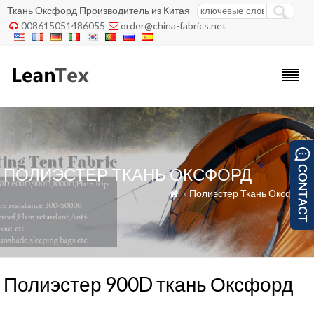
Ткань Оксфорд Производитель из Китая
008615051486055
order@china-fabrics.net


ПОЛИЭСТЕР ТКАНЬ ОКСФОРД
»
Полиэстер Ткань Оксфорд

Полиэстер 900D ткань Оксфорд