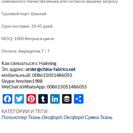
навязанного ткачества мешка или согласно вашему запросу
Грузовой порт: Шанхай
Срок поставки: 20-45 дней
MOQ: 1000 Метров в цвете
Оплата: Аккредитив,T / T
Как связаться с Haiming
Эл. адрес:
order@china-fabrics.net
мобильный: 008615051486055
Skype: hmchen1988
WeChat &WhatsApp: 008615051486055
Facebook
Twitter
Pinterest
Tumblr
LinkedIn
Buffer
Share
КАТЕГОРИИ И ТЕГИ:
Полиэстер Ткань Оксфорд
,
Оксфорд Сумка Ткань