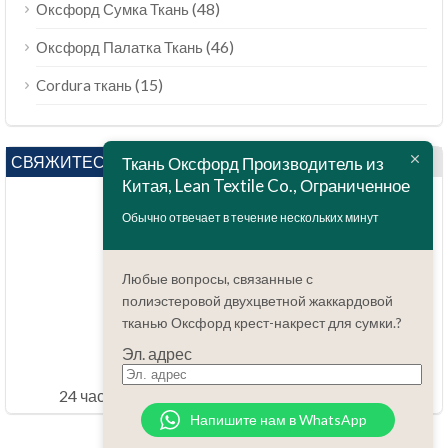
(48)
Оксфорд Сумка Ткань
(46)
Оксфорд Палатка Ткань
(15)
Cordura ткань
СВЯЖИТЕСЬ С НАМИ
Ткань Оксфорд Производитель из
Китая, Lean Textile Co., Ограниченное
Обычно отвечает в течение нескольких минут
Любые вопросы, связанные с
полиэстеровой двухцветной жаккардовой
тканью Оксфорд крест-накрест для сумки.?
Вопросов?
86.15051486055
Эл. адрес
order@china-fabrics.net
24 часов каждый день 7 дней каждую неделю
Напишите нам в WhatsApp