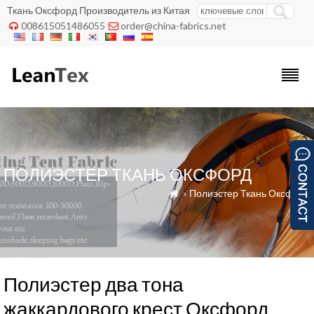
Ткань Оксфорд Производитель из Китая
008615051486055
order@china-fabrics.net


ПОЛИЭСТЕР ТКАНЬ ОКСФОРД
»
Полиэстер Ткань Оксфорд

Полиэстер два тона
жаккардового крест Оксфорд