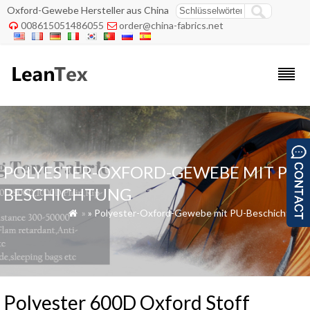
Oxford-Gewebe Hersteller aus China
008615051486055
order@china-fabrics.net


POLYESTER-OXFORD-GEWEBE MIT PU-
BESCHICHTUNG
»
»
Polyester-Oxford-Gewebe mit PU-Beschichtung

Polyester 600D Oxford Stoff