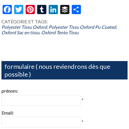
Facebook
Twitter
Pinterest
Tumblr
LinkedIn
Buffer
Share
CATÉGORIE ET ​​TAGS:
Polyester Tissu Oxford
,
Polyester Tissu Oxford Pu Coated
,
Oxford Sac en tissu
,
Oxford Tente Tissu
formulaire ( nous reviendrons dès que
possible )
prénom:
*
Email:
*