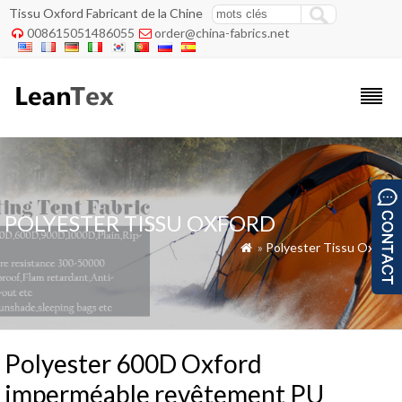
Tissu Oxford Fabricant de la Chine
008615051486055
order@china-fabrics.net


POLYESTER TISSU OXFORD
»
Polyester Tissu Oxford

Polyester 600D Oxford
imperméable revêtement PU