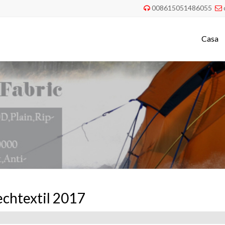
008615051486055


Casa
echtextil 2017