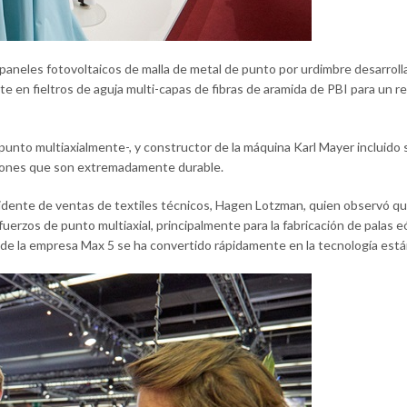
 de paneles fotovoltaicos de malla de metal de punto por urdimbre desarr
 en fieltros de aguja multi-capas de fibras de aramida de PBI para un r
e punto multiaxialmente-, y constructor de la máquina Karl Mayer inclui
ciones que son extremadamente durable.
sidente de ventas de textiles técnicos, Hagen Lotzman, quien observó qu
erzos de punto multiaxial, principalmente para la fabricación de palas eó
 de la empresa Max 5 se ha convertido rápidamente en la tecnología est